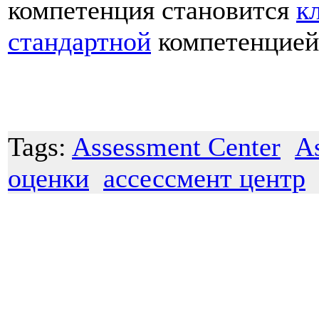
компетенция становится
к
стандартной
компетенцией
Tags:
Assessment Center
A
оценки
ассессмент центр