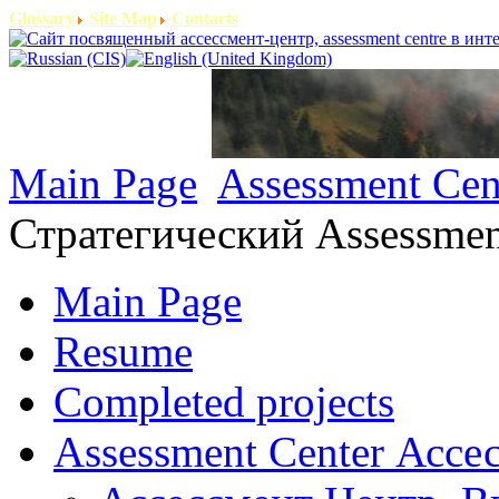
Glossary
Site Map
Contacts
Main Page
Assessment Cen
Стратегический Assessmen
Main Page
Resume
Completed projects
Assessment Center Ассе