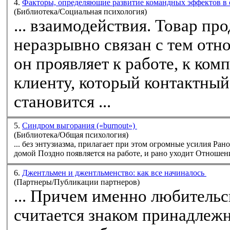
4.
Факторы, определяющие развитие командных эффектов в
(Библиотека/Социальная психология)
... взаимодействия. Товар про
неразрывно связан с тем
отн
он проявляет к работе, к ком
клиенту, который контактный
становится ...
5.
Синдром выгорания («burnout»)
(Библиотека/Общая психология)
... без энтузиазма, прилагает при этом огромные усилия Рано приходит на работу и остается надолго Берет работу
домой Поздно появляется на работе, и рано уходит
Отношен
6.
Джентльмен и джентльменство: как все начиналось
(Партнеры/Публикации партнеров)
... Причем именно любитель
считается знаком принадлежн