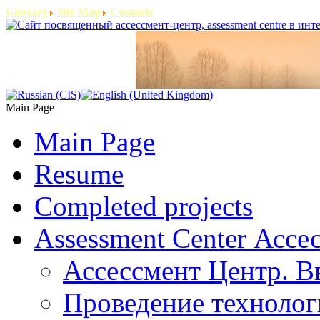
Glossary
Site Map
Contacts
Main Page
Main Page
Resume
Completed projects
Assessment Center Ассе
Ассессмент Центр. В
Проведение технолог