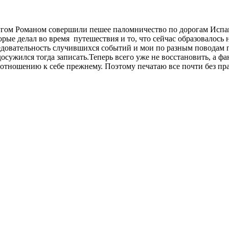
угом Романом совершили пешее паломничество по дорогам Испан
орые делал во время путешествия и то, что сейчас образовалось
довательность случившихся событий и мои по разным поводам пер
досужился тогда записать.Теперь всего уже не восстановить, а 
отношению к себе прежнему. Поэтому печатаю все почти без прав