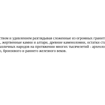
тством и удивлением разглядывая сложенные из огромных грани
, жертвенные камни и алтари, древние каменоломни, остатки с
 различных народов на протяжении многих тысячелетий - архео
, бронзового и раннего железного веков.