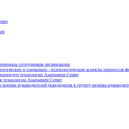
nter
лей
отенциала сотрудников организации
логические и социально - психологические аспекты процессов 
роцедур технологии Assessment Center
 технологии Assessment Center
оценки руководителей (кандидатов в группу резерва руководит