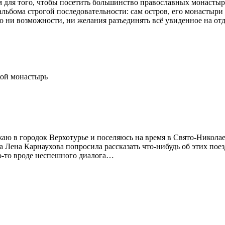
м для того, чтобы посетить большинство православных монастыр
льбома строгой последовательности: сам остров, его монастыри
 ни возможности, ни желания разъединять всё увиденное на отд
кой монастырь
жаю в городок Верхотурье и поселяюсь на время в Свято-Никол
га Лена Карнаухова попросила рассказать что-нибудь об этих пое
то-то вроде неспешного диалога…