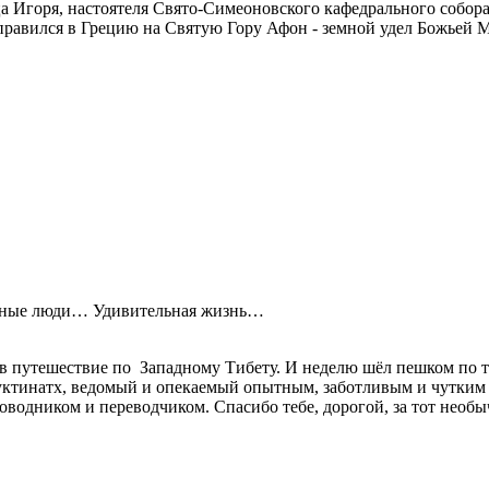
ца Игоря, настоятеля Свято-Симеоновского кафедрального собор
правился в Грецию на Святую Гору Афон - земной удел Божьей
ные люди… Удивительная жизнь…
 в путешествие по Западному Тибету. И неделю шёл пешком по 
ктинатх, ведомый и опекаемый опытным, заботливым и чутким 
водником и переводчиком. Спасибо тебе, дорогой, за тот необ