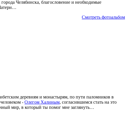
а города Челябинска, благословение и необходимые
 Матери…
Смотреть фотоальбом
тибетским деревням и монастырям, по пути паломников в
человеком -
Олегом Халиным
, согласившимся стать на это
ычный мир, в который ты помог мне заглянуть…