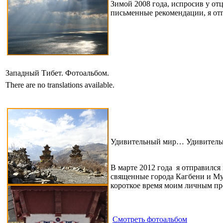
Зимой 2008 года, испросив у от
письменные рекомендации, я от
Западный Тибет. Фотоальбом.
There are no translations available.
Удивительный мир… Удивитель
В марте 2012 года я отправился
священные города Кагбени и Му
короткое время моим личным про
Смотреть фотоальбом