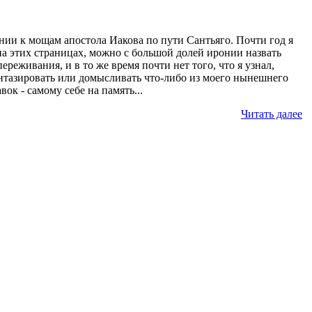
ии к мощам апостола Иакова по пути Сантьяго. Почти год я
 на этих страницах, можно с большой долей иронии назвать
еживания, и в то же время почти нет того, что я узнал,
фантазировать или домысливать что-либо из моего нынешнего
ок - самому себе на память...
Читать далее