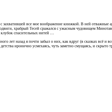
ся с захватившей все мое воображение книжкой. В ней отважные 
подвиги, храбрый Тесей сражался с ужасным чудовищем Минотав
 клубок спасительных нитей …
го лет назад я почти забыл о них, как вдруг (в сказках всё и в
детства иронично усмехаясь, чуть заметно смущаясь, и скрыто