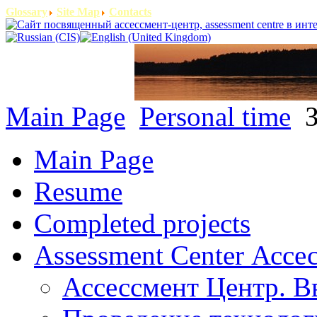
Glossary
Site Map
Contacts
Main Page
Personal time
З
Main Page
Resume
Completed projects
Assessment Center Ассе
Ассессмент Центр. В