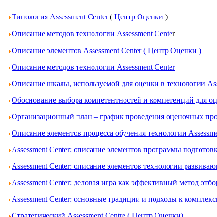
Типология Assessment Center
(
Центр Оценки
)
Описание методов технологии Assessment Cente
r
Описание элементов Assessment Center
( Центр Оценки )
Описание методов технологии Assessment Center
Описание шкалы, используемой для оценки в технологии Ass
Обоснование выбора компетентностей и компетенций для оце
Организационный план – график проведения оценочных проц
Описание элементов процесса обучения технологии Assessme
Assessment Center: описание элементов программы подготов
Assessment Center: описание элементов технологии развива
Assessment Center: деловая игра как эффективный метод отбо
Assessment Center: основные традиции и подходы к комплек
Стратегический Assessment Centre ( Центр Оценки)