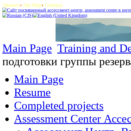
Glossary
Site Map
Contacts
Main Page
Training and D
подготовки группы резерв
Main Page
Resume
Completed projects
Assessment Center Ассе