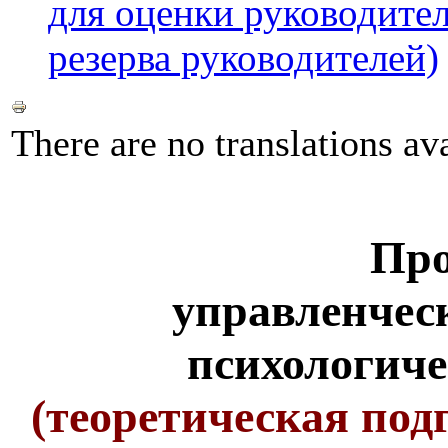
для оценки руководител
резерва руководителей)
There are no translations ava
Пр
управленческ
психологиче
(теоретическая под