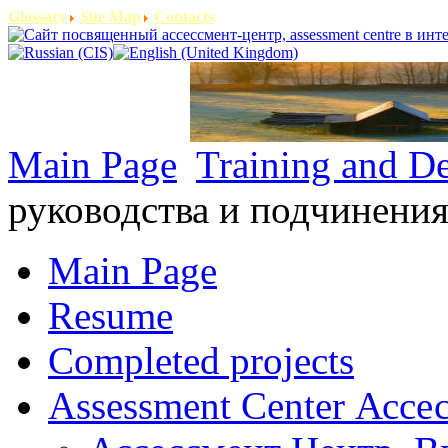
Glossary
Site Map
Contacts
Main Page
Training and D
руководства и подчинени
Main Page
Resume
Completed projects
Assessment Center Ассе