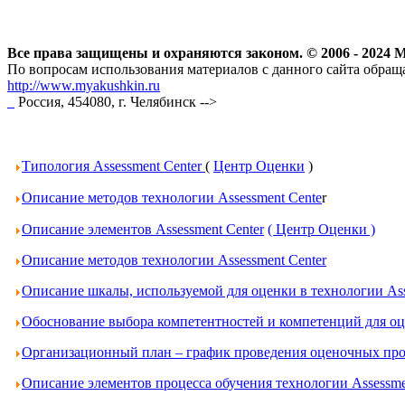
Все права защищены и охраняются законом. © 2006 - 202
По вопросам использования материалов с данного сайта обраща
http://www.myakushkin.ru
Россия, 454080, г. Челябинск
-->
Типология Assessment Center
(
Центр Оценки
)
Описание методов технологии Assessment Cente
r
Описание элементов Assessment Center
( Центр Оценки )
Описание методов технологии Assessment Center
Описание шкалы, используемой для оценки в технологии Ass
Обоснование выбора компетентностей и компетенций для оце
Организационный план – график проведения оценочных проц
Описание элементов процесса обучения технологии Assessme