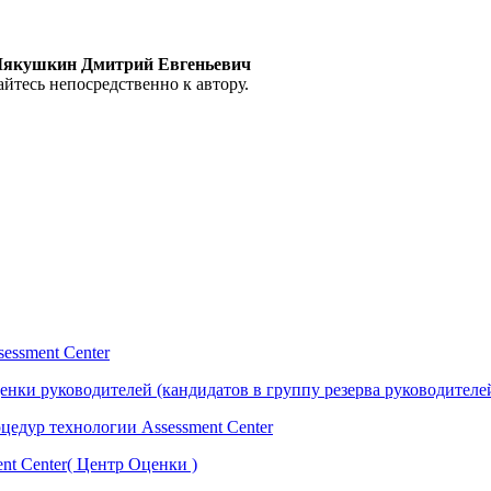
4 Мякушкин Дмитрий Евгеньевич
йтесь непосредственно к автору.
essment Center
нки руководителей (кандидатов в группу резерва руководителе
едур технологии Assessment Center
nt Center( Центр Оценки )