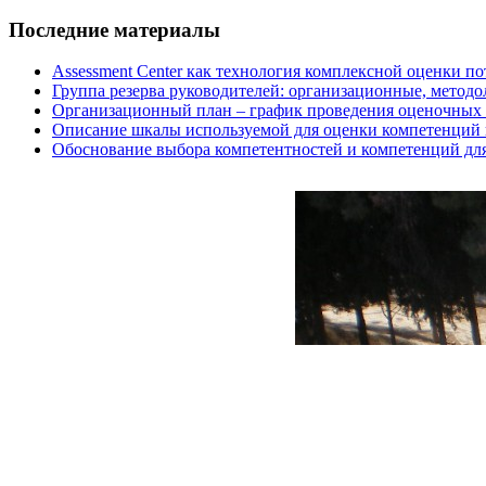
Последние материалы
Assessment Center как технология комплексной оценки п
Группа резерва руководителей: организационные, методо
Организационный план – график проведения оценочных п
Описание шкалы используемой для оценки компетенций в
Обоснование выбора компетентностей и компетенций для 