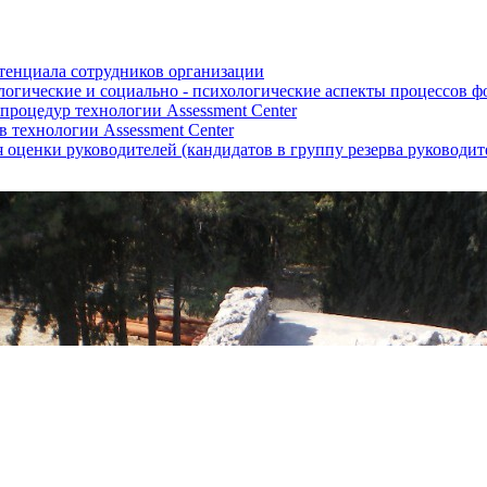
отенциала сотрудников организации
логические и социально - психологические аспекты процессов 
роцедур технологии Assessment Center
 технологии Assessment Center
оценки руководителей (кандидатов в группу резерва руководит