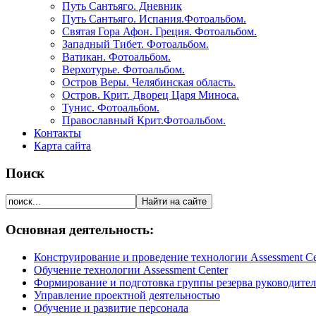
Путь Сантьяго. Дневник
Путь Сантьяго. Испания.Фотоальбом.
Святая Гора Афон. Греция. Фотоальбом.
Западный Тибет. Фотоальбом.
Ватикан. Фотоальбом.
Верхотурье. Фотоальбом.
Остров Веры. Челябинская область.
Остров. Крит. Дворец Царя Миноса.
Тунис. Фотоальбом.
Православный Крит.Фотоальбом.
Контакты
Карта сайта
Поиск
Основная деятельность:
Конструирование и проведение технологии Assessment Ce
Обучение технологии Assessment Center
Формирование и подготовка группы резерва руководите
Управление проектной деятельностью
Обучение и развитие персонала