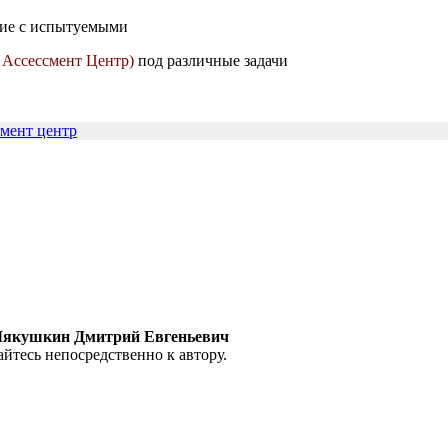
ние с испытуемыми
( Ассессмент Центр)
под различные задачи
смент центр
4 Мякушкин Дмитрий Евгеньевич
йтесь непосредственно к автору.