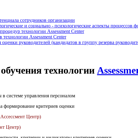
отенциала сотрудников организации
логические и социально - психологические аспекты процессов 
роцедур технологии Assessment Center
 технологии Assessment Center
оценки руководителей (кандидатов в группу резерва руководит
 обучения технологии
Assessme
 в системе управления персоналом
а формирование критериев оценки
( Ассессмент Центр)
ент Центр)
нтности, критерии и индикаторы критериев оценки