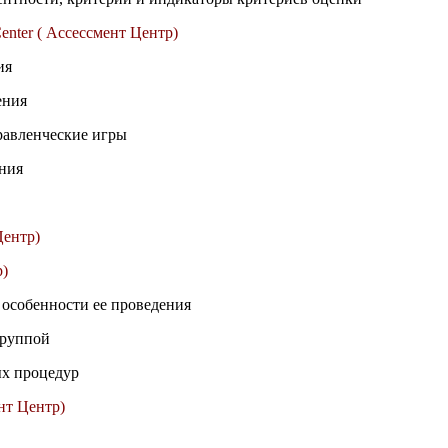
enter ( Ассессмент Центр)
ия
ения
равленческие игры
ния
Центр)
р)
 особенности ее проведения
группой
х процедур
ент Центр)