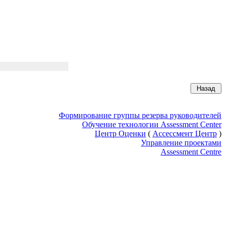
Формирование группы резерва руководителей
Обучение технологии Assessment Center
Центр Оценки
(
Ассессмент Центр
)
Управление проектами
Assessment Centre