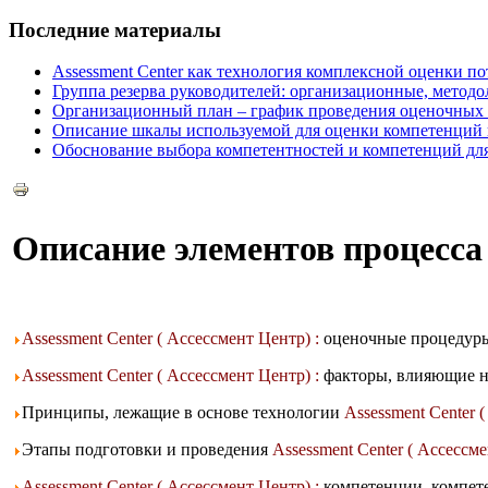
Последние материалы
Assessment Center как технология комплексной оценки п
Группа резерва руководителей: организационные, методо
Организационный план – график проведения оценочных п
Описание шкалы используемой для оценки компетенций в
Обоснование выбора компетентностей и компетенций для 
Описание элементов процесса
Assessment Center ( Ассессмент Центр) :
оценочные процедуры
Assessment Center ( Ассессмент Центр) :
факторы, влияющие н
Принципы, лежащие в основе технологии
Assessment Center 
Этапы подготовки и проведения
Assessment Center ( Ассессм
Assessment Center ( Ассессмент Центр) :
компетенции, компете