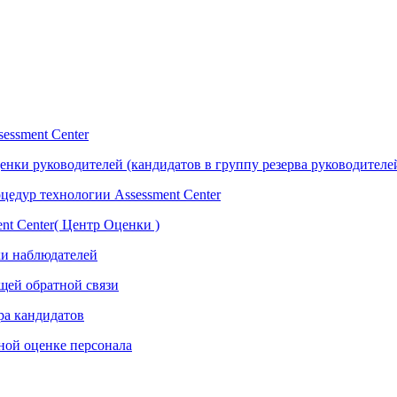
essment Center
нки руководителей (кандидатов в группу резерва руководителе
едур технологии Assessment Center
nt Center( Центр Оценки )
ки наблюдателей
ющей обратной связи
ра кандидатов
сной оценке персонала