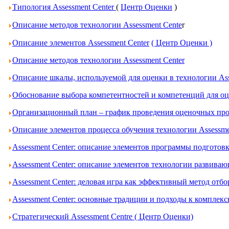
Типология Assessment Center
(
Центр Оценки
)
Описание методов технологии Assessment Cente
r
Описание элементов Assessment Center
( Центр Оценки )
Описание методов технологии Assessment Center
Описание шкалы, используемой для оценки в технологии Ass
Обоснование выбора компетентностей и компетенций для оце
Организационный план – график проведения оценочных проц
Описание элементов процесса обучения технологии Assessme
Assessment Center: описание элементов программы подготов
Assessment Center: описание элементов технологии развива
Assessment Center: деловая игра как эффективный метод отбо
Assessment Center: основные традиции и подходы к комплек
Стратегический Assessment Centre ( Центр Оценки)