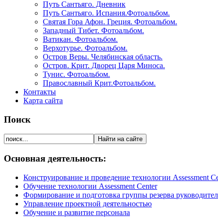
Путь Сантьяго. Дневник
Путь Сантьяго. Испания.Фотоальбом.
Святая Гора Афон. Греция. Фотоальбом.
Западный Тибет. Фотоальбом.
Ватикан. Фотоальбом.
Верхотурье. Фотоальбом.
Остров Веры. Челябинская область.
Остров. Крит. Дворец Царя Миноса.
Тунис. Фотоальбом.
Православный Крит.Фотоальбом.
Контакты
Карта сайта
Поиск
Основная деятельность:
Конструирование и проведение технологии Assessment Ce
Обучение технологии Assessment Center
Формирование и подготовка группы резерва руководите
Управление проектной деятельностью
Обучение и развитие персонала