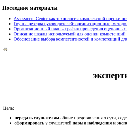
Последние материалы
Assessment Center как технология комплексной оценки п
Группа резерва руководителей: организационные, методо
Организационный план – график проведения оценочных п
Описание шкалы используемой для оценки компетенций в
Обоснование выбора компетентностей и компетенций для 
эксперт
Цель
:
передать слушателям
общие представления о сути, сод
сформировать
у слушателей
навык
наблюдения и эксп