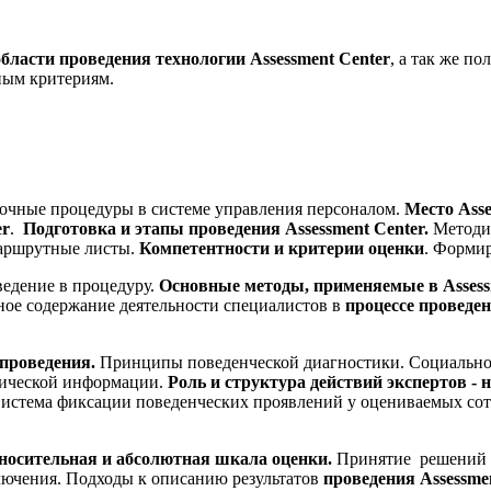
бласти проведения технологии Assessment Center
, а так же п
ым критериям.
чные процедуры в системе управления персоналом.
Место Asse
er
.
Подготовка и этапы проведения Assessment Center.
Методич
Маршрутные листы.
Компетентности и критерии оценки
. Форми
едение в процедуру.
Основные методы, применяемые в Assessm
ное содержание деятельности специалистов в
процессе проведе
 проведения.
Принципы поведенческой диагностики. Социально 
тической информации.
Роль и структура действий экспертов - 
истема фиксации поведенческих проявлений у оцениваемых сот
носительная и абсолютная шкала оценки.
Принятие решений
лючения. Подходы к описанию результатов
проведения Assessme