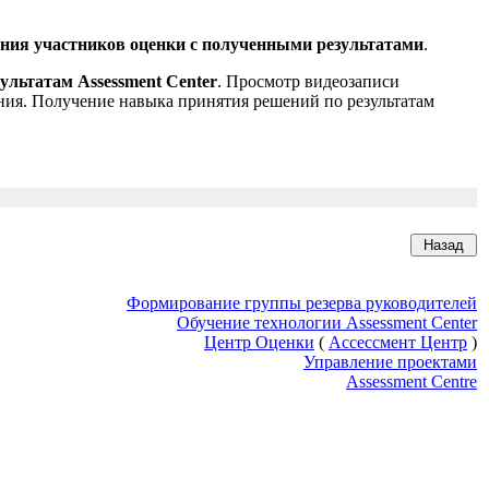
ния участников оценки с полученными результатами
.
ультатам Assessment Center
. Просмотр видеозаписи
ния. Получение навыка принятия решений по результатам
Формирование группы резерва руководителей
Обучение технологии Assessment Center
Центр Оценки
(
Ассессмент Центр
)
Управление проектами
Assessment Centre