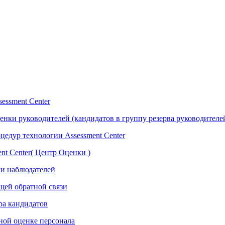
essment Center
нки руководителей (кандидатов в группу резерва руководителе
едур технологии Assessment Center
nt Center( Центр Оценки )
ки наблюдателей
ющей обратной связи
ра кандидатов
сной оценке персонала