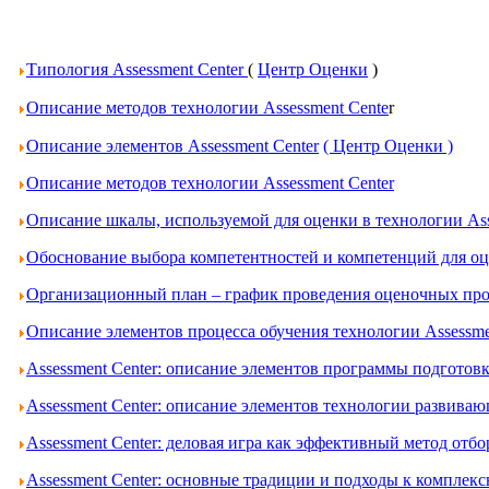
Типология Assessment Center
(
Центр Оценки
)
Описание методов технологии Assessment Cente
r
Описание элементов Assessment Center
( Центр Оценки )
Описание методов технологии Assessment Center
Описание шкалы, используемой для оценки в технологии Ass
Обоснование выбора компетентностей и компетенций для оце
Организационный план – график проведения оценочных проц
Описание элементов процесса обучения технологии Assessme
Assessment Center: описание элементов программы подготов
Assessment Center: описание элементов технологии развива
Assessment Center: деловая игра как эффективный метод отбо
Assessment Center: основные традиции и подходы к комплек