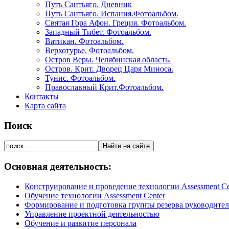
Путь Сантьяго. Дневник
Путь Сантьяго. Испания.Фотоальбом.
Святая Гора Афон. Греция. Фотоальбом.
Западный Тибет. Фотоальбом.
Ватикан. Фотоальбом.
Верхотурье. Фотоальбом.
Остров Веры. Челябинская область.
Остров. Крит. Дворец Царя Миноса.
Тунис. Фотоальбом.
Православный Крит.Фотоальбом.
Контакты
Карта сайта
Поиск
Основная деятельность:
Конструирование и проведение технологии Assessment Ce
Обучение технологии Assessment Center
Формирование и подготовка группы резерва руководите
Управление проектной деятельностью
Обучение и развитие персонала