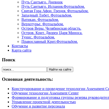
Путь Сантьяго. Дневник
Путь Сантьяго. Испания.Фотоальбом.
Святая Гора Афон. Греция. Фотоальбом.
Западный Тибет. Фотоальбом.
Ватикан. Фотоальбом.
Верхотурье. Фотоальбом.
Остров Веры. Челябинская область.
Остров. Крит. Дворец Царя Миноса.
Тунис. Фотоальбом.
Православный Крит.Фотоальбом.
Контакты
Карта сайта
Поиск
Основная деятельность:
Конструирование и проведение технологии Assessment Ce
Обучение технологии Assessment Center
Формирование и подготовка группы резерва руководите
Управление проектной деятельностью
Обучение и развитие персонала