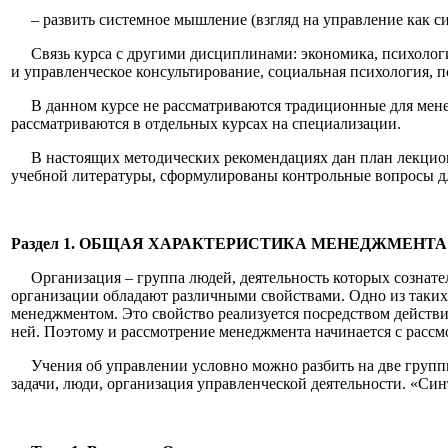
– развить системное мышление (взгляд на управление как си
Связь курса с другими дисциплинами: экономика, психология
и управленческое консультирование, социальная психология, 
В данном курсе не рассматриваются традиционные для менедж
рассматриваются в отдельных курсах на специализации.
В настоящих методических рекомендациях дан план лекционн
учебной литературы, сформулированы контрольные вопросы дл
Раздел 1. ОБЩАЯ ХАРАКТЕРИСТИКА МЕНЕДЖМЕНТА
Организация – группа людей, деятельность которых сознател
организации обладают различными свойствами. Одно из таких 
менеджментом. Это свойство реализуется посредством действи
ней. Поэтому и рассмотрение менеджмента начинается с рассмо
Учения об управлении условно можно разбить на две группы
задачи, люди, организация управленческой деятельности. «Си