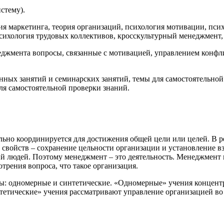
стему).
 маркетинга, теория организаций, психология мотивации, псих
психология трудовых коллективов, кросскультурный менеджмент,
мента вопросы, связанные с мотивацией, управлением конфлик
ых занятий и семинарских занятий, темы для самостоятельной 
я самостоятельной проверки знаний.
ьно координируется для достижения общей цели или целей. В 
свойств – сохранение цельности организации и установление в
й людей. Поэтому менеджмент – это деятельность. Менеджмент не
трения вопроса, что такое организация.
: одномерные и синтетические. «Одномерные» учения концент
нтетические» учения рассматривают управление организацией во