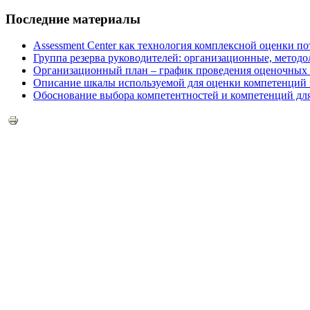
Последние материалы
Assessment Center как технология комплексной оценки п
Группа резерва руководителей: организационные, методо
Организационный план – график проведения оценочных п
Описание шкалы используемой для оценки компетенций в
Обоснование выбора компетентностей и компетенций для 