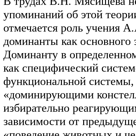
В трудах В.Н. Мясищева н
упоминаний об этой теории
отмечается роль учения А
доминанты как основного 
Доминанту в определенно
как специфический систе
функциональной системы,
«доминирующими констелл
избирательно реагирующим
зависимости от предыдущ
«поведение животных и че