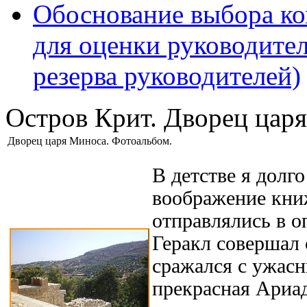
Обоснование выбора ко
для оценки руководител
резерва руководителей)
Остров Крит. Дворец цар
Дворец царя Миноса. Фотоальбом.
В детстве я долго
воображение кни
отправлялись в о
Геракл совершал 
сражался с ужас
прекрасная Ариад