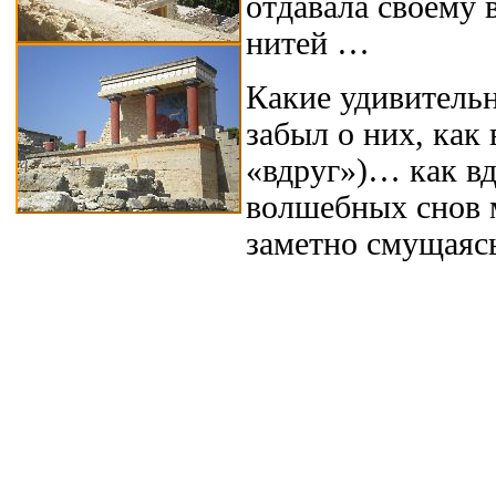
отдавала своему
нитей …
Какие удивительн
забыл о них, как 
«вдруг»)… как вд
волшебных снов м
заметно смущаяс