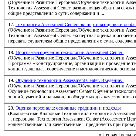
(Обучение и Развитие Персонала/Обучение технологии Assess
Технология
Assessment
Center: развивающая обратная связь по результатам оценки (семинар-практикум) Цель: передать слушателям
общие представления о сути, содержании и ...
17.
Технология Assessment Center: экспертная оценка и особ
(Обучение и Развитие Персонала/Обучение технологии Assess
Технология
Assessment
Center: экспертная оценка и особенности ее проведения Программ
передать слушателям общие представления о сути, содержани
18.
Программа обучения технологии Assessment Center
(Обучение и Развитие Персонала/Обучение технологии Assess
Программа «
концептуальные, теоретические и методологические основы 
19.
Обучение технологии Assessment Center. Введение.
(Обучение и Развитие Персонала/Обучение технологии Assess
Обучение технологии
Assessment
Center Обучение техноло
знаний, умений и навыков, необходимых для качественного п
20.
Оценка персонала: основные традиции и подходы
(Комплексные Кадровые Технологии/Технология Assessment 
... персонала. Технология
Assessment
Center (Ассессмент Центр). Однако вопрос заключается не в том, какую тради
количественные или качественные – предпочесть при проведе
«
Первая
Предыду