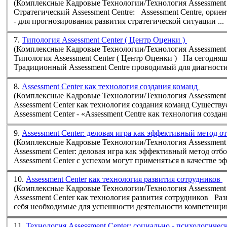
(Комплексные Кадровые Технологии/Технология Assessment 
Стратегический
Assessment
Centre
:
Assessment
Centre
, орие
- для прогнозирования развития стратегической ситуации ...
7.
Типология Assessment Center ( Центр Оценки )
(Комплексные Кадровые Технологии/Технология Assessment 
Типология
Assessment
Center ( Центр 
Традиционный
Assessment
Centre
проводимый для диагностик
8.
Assessment Center как технология создания команд
(Комплексные Кадровые Технологии/Технология Assessment 
Assessment
Center как тех
Assessment
Center - «
Assessment
Centre
как технология создани
9.
Assessment Center: деловая игра как эффективный метод 
(Комплексные Кадровые Технологии/Технология Assessment 
Assessment
Assessment
Center с успехом могут применяться в качестве эф
10.
Assessment Center как технология развития сотрудников
(Комплексные Кадровые Технологии/Технология Assessment 
Assessment
Center как те
себя необходимые для успешности деятельности компетенции,
11.
Технология Assessment Center: социально - психологиче