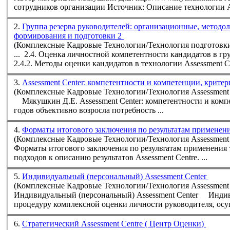
сотрудников организации Источник: Описание технологии
2.
Группа резерва руководителей: организационные, методологические и социально - психологическ
формирования и подготовки 2
(Комплексные Кадровые Технологии/Технология подготовки
2.4.2. Методы оценки кандидатов в технологии
Assessment
3.
Assessment Center: компетентности и компетенции, крит
(Комплексные Кадровые Технологии/Технология Assessment 
Мякушкин Д.Е.
Assessment
Center: компетентности и компетенции, критерии оценки и индикаторы крит
годов объективно возросла потребность ...
4.
Форматы итогового заключения по результатам применени
(Комплексные Кадровые Технологии/Технология Assessment 
Форматы итогового заключения по результатам п
подходов к описанию результатов
Assessment
Centre
. ...
5.
Индивидуальный (персональный) Assessment Center
(Комплексные Кадровые Технологии/Технология Assessment 
Индивидуальный (персональный)
Assessment
Center Индивидуальный (персональный) Центр Оценки представляет собой
процедуру комплексной оценки личности руководителя, осу
6.
Стратегический Assessment Centre ( Центр Оценки)